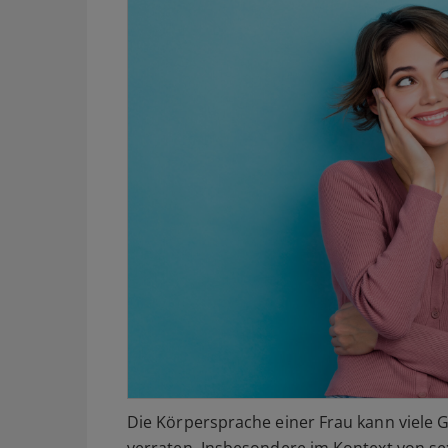
Die Körpersprache einer Frau kann viele 
verraten. Insbesondere im Kontext von sex