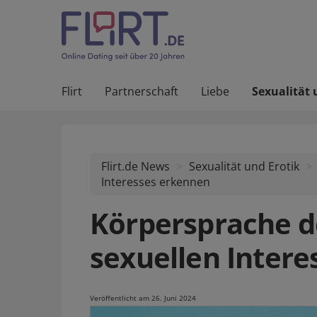
Flirt
Partnerschaft
Liebe
Sexualität 
Flirt.de News
Sexualität und Erotik
Interesses erkennen
Körpersprache de
sexuellen Inter
Veröffentlicht am 26. Juni 2024