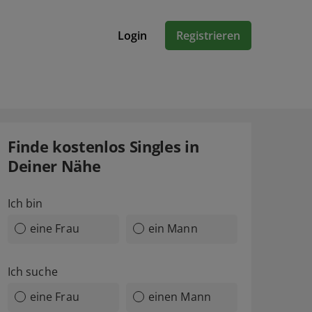
Login
Registrieren