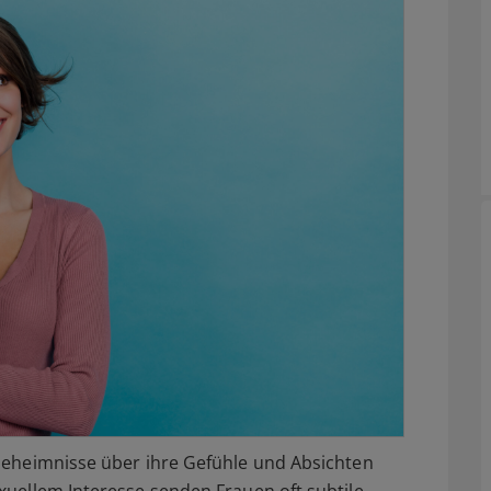
Geheimnisse über ihre Gefühle und Absichten
uellem Interesse senden Frauen oft subtile,