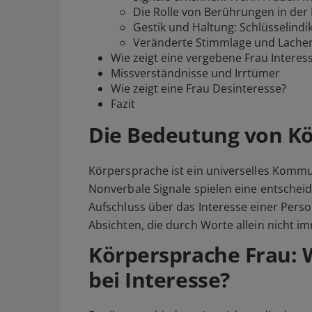
Die Rolle von Berührungen in der
Gestik und Haltung: Schlüsselind
Veränderte Stimmlage und Lache
Wie zeigt eine vergebene Frau Interes
Missverständnisse und Irrtümer
Wie zeigt eine Frau Desinteresse?
Fazit
Die Bedeutung von Kö
Körpersprache ist ein universelles Kommu
Nonverbale Signale spielen eine entschei
Aufschluss über das Interesse einer Pers
Absichten, die durch Worte allein nicht i
Körpersprache Frau: W
bei Interesse?