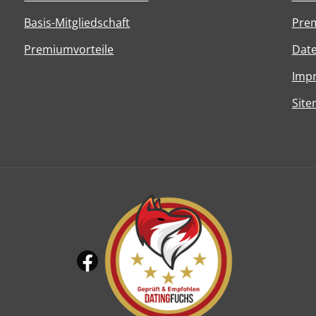
Basis-Mitgliedschaft
Prem
Premiumvorteile
Dat
Imp
Sit