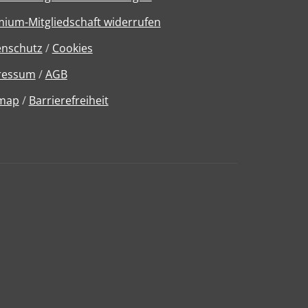
ium-Mitgliedschaft widerrufen
enschutz
/
Cookies
ressum
/
AGB
emap
/
Barrierefreiheit