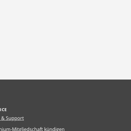
ICE
e & Support
ium-Mitgliedschaft kündigen