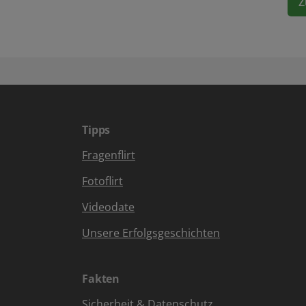
Z
Tipps
Fragenflirt
Fotoflirt
Videodate
Unsere Erfolgsgeschichten
Fakten
Sicherheit & Datenschutz