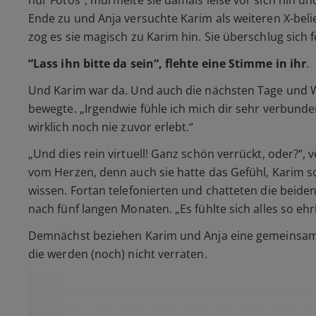
nur Fotos“
, murmelte sie damals leise vor sich hin u
Ende zu und Anja versuchte Karim als weiteren X-bel
zog es sie magisch zu Karim hin. Sie überschlug sich 
“Lass ihn bitte da sein“
, flehte eine Stimme in ihr
.
Und Karim war da. Und auch die nächsten Tage und W
bewegte.
„Irgendwie fühle ich mich dir sehr verbunde
wirklich noch nie zuvor erlebt.“
„Und dies rein virtuell! Ganz schön verrückt, oder?“
, 
vom Herzen, denn auch sie hatte das Gefühl, Karim sc
wissen. Fortan telefonierten und chatteten die beiden
nach fünf langen Monaten.
„Es fühlte sich alles so eh
Demnächst beziehen Karim und Anja eine gemeinsame
die werden (noch) nicht verraten.