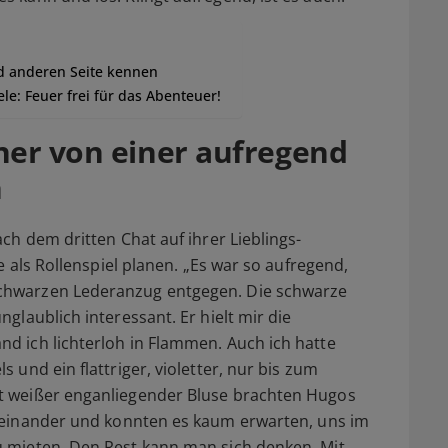
nd anderen Seite kennen
le: Feuer frei für das Abenteuer!
ner von einer aufregend
n
ch dem dritten Chat auf ihrer Lieblings-
e als Rollenspiel planen.
„Es war so aufregend,
chwarzen Lederanzug entgegen. Die schwarze
glaublich interessant. Er hielt mir die
d ich lichterloh in Flammen. Auch ich hatte
 und ein flattriger, violetter, nur bis zum
t weißer enganliegender Bluse brachten Hugos
 einander und konnten es kaum erwarten, uns im
 mieten. Den Rest kann man sich denken. Mit