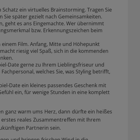
Schatz ein virtuelles Brainstorming. Tragen Sie
 Sie später gezielt nach Gemeinsamkeiten.
n, geht es ans Eingemachte. Wer übernimmt
nungsmerkmal bzw. Erkennungszeichen beim
n einem Film. Anfang, Mitte und Höhepunkt
 macht riesig viel Spaß, sich in die kommenden
enken.
el-Date gerne zu Ihrem Lieblingsfriseur und
Fachpersonal, welches Sie, was Styling betrifft,
piel-Date ein kleines passendes Geschenk mit
 Gefühl ein, für wenige Stunden in eine komplett
len ganz warm ums Herz, dann dürfte ein heißes
hr erstes reales Zusammentreffen mit Ihrem
ukünftigen Partnerin sein.
ngen und bringen frischen Wind in die