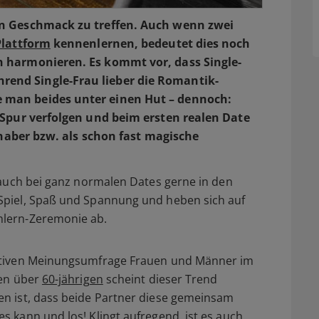
en Geschmack zu treffen. Auch wenn zwei
Plattform
kennenlernen, bedeutet dies noch
n harmonieren. Es kommt vor, dass Single-
end Single-Frau lieber die Romantik-
 man beides unter einen Hut – dennoch:
e Spur verfolgen und beim ersten realen Date
ebhaber bzw. als schon fast magische
 auch bei ganz normalen Dates gerne in den
Spiel, Spaß und Spannung und heben sich auf
nlern-Zeremonie ab.
tativen Meinungsumfrage Frauen und Männer im
den über
60-jährigen
scheint dieser Trend
n ist, dass beide Partner diese gemeinsam
 kann und los! Klingt aufregend, ist es auch.