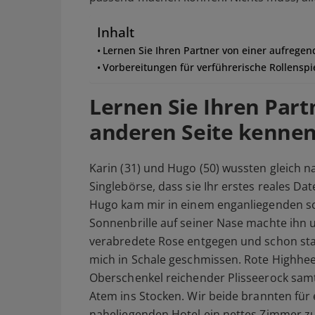
Inhalt
Lernen Sie Ihren Partner von einer aufrege
Vorbereitungen für verführerische Rollenspie
Lernen Sie Ihren Part
anderen Seite kenne
Karin (31) und Hugo (50) wussten gleich na
Singlebörse, dass sie Ihr erstes reales Dat
Hugo kam mir in einem enganliegenden s
Sonnenbrille auf seiner Nase machte ihn un
verabredete Rose entgegen und schon stan
mich in Schale geschmissen. Rote Highheels
Oberschenkel reichender Plisseerock sam
Atem ins Stocken.
Wir beide brannten für
naheliegenden Hotel ein nettes Zimmer zu