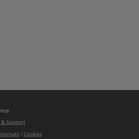
vice
e & Support
enschutz
/
Cookies