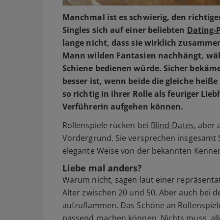
Manchmal ist es schwierig, den richtig
Singles sich auf einer beliebten
Dating-
lange nicht, dass sie wirklich zusamme
Mann wilden Fantasien nachhängt, währ
Schiene bedienen würde. Sicher bekäme
besser ist, wenn beide die gleiche heiß
so richtig in ihrer Rolle als feuriger Li
Verführerin aufgehen können.
Rollenspiele rücken bei
Blind-Dates
, aber
Vordergrund. Sie versprechen insgesamt 
elegante Weise von der bekannten Kenne
Liebe mal anders?
Warum nicht, sagen laut einer repräsen
Alter zwischen 20 und 50. Aber auch bei 
aufzuflammen. Das Schöne an Rollenspiele
passend machen können. Nichts muss, alles