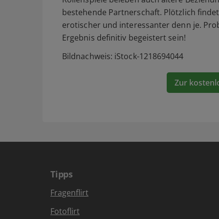
bestehende Partnerschaft. Plötzlich finde
erotischer und interessanter denn je.
Prob
Ergebnis definitiv begeistert sein!
Bildnachweis: iStock-1218694044
Zur kostenl
Tipps
Fragenflirt
Fotoflirt