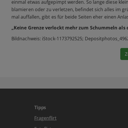
einmal etwas aufgepimpt werden. So lange diese kle
blamieren oder zu verletzen, befindet sich alles im
mal auffallen, gibt es für beide Seiten eher einen An
„Keine Grenze verlockt mehr zum Schummeln als di
Bildnach
weis: iStock-1173792525; Depositphotos_496
Z
Tipps
Fragenflirt