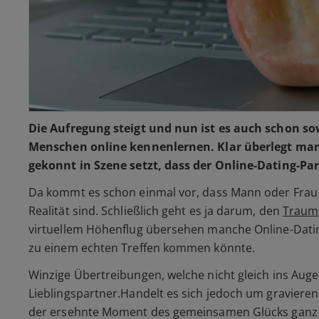
Die Aufregung steigt und nun ist es auch schon sow
Menschen online kennenlernen. Klar überlegt man s
gekonnt in Szene setzt, dass der Online-Dating-Par
Da kommt es schon einmal vor, dass Mann oder Frau s
Realität sind. Schließlich geht es ja darum, den
Traump
virtuellem Höhenflug übersehen manche Online-Dating
zu einem echten Treffen kommen könnte.
Winzige Übertreibungen, welche nicht gleich ins Auge
Lieblingspartner.Handelt es sich jedoch um gravierend
der ersehnte Moment des gemeinsamen Glücks ganz s