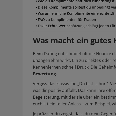
Wie du Komplimente natürlich rüberbringst:
Diese Komplimente solltest du unbedingt ve
Warum ehrliche Komplimente eine echte „Gr
FAQ zu Komplimenten für Frauen
Fazit: Echte Wertschätzung schlägt jeden Fli
Was macht ein gutes
Beim Dating entscheidet oft die Nuance 
unangenehm wirkt. Ein zu direktes oder r
Kennenlernen schnell Druck. Die Geheimf
Bewertung.
Vergiss das klassische „Du bist schön“. Vi
was dir positiv auffällt. Das kann ihre off
Begeisterung, mit der sie über ein besti
euch ist ein toller Anlass – zum Beispiel, w
Je präziser du zeigst, dass du dein Gegen