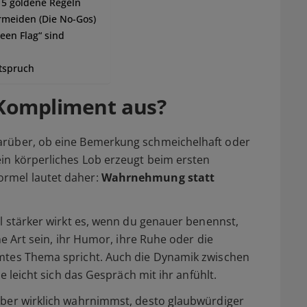
 5 goldene Regeln
rmeiden (Die No-Gos)
een Flag“ sind
rtspruch
 Kompliment aus?
darüber, ob eine Bemerkung schmeichelhaft oder
ein körperliches Lob erzeugt beim ersten
ormel lautet daher:
Wahrnehmung statt
el stärker wirkt es, wenn du genauer benennst,
ene Art sein, ihr Humor, ihre Ruhe oder die
mmtes Thema spricht. Auch die Dynamik zwischen
ie leicht sich das Gespräch mit ihr anfühlt.
über
wirklich
wahrnimmst, desto glaubwürdiger