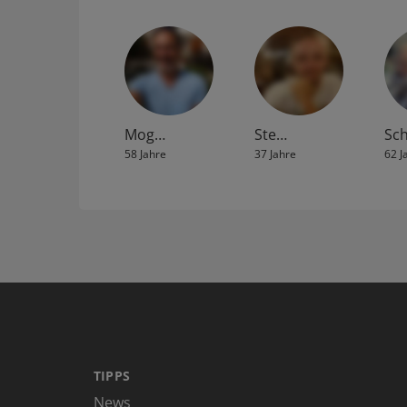
Mog…
Ste…
Sc
58 Jahre
37 Jahre
62 J
TIPPS
News