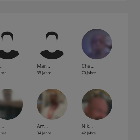
…
Mar…
Cha…
ahre
35 Jahre
70 Jahre
k…
Art…
Nik…
ahre
34 Jahre
42 Jahre