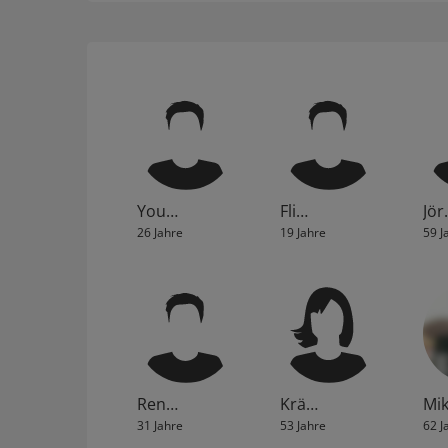
You…
Fli…
Jör
26 Jahre
19 Jahre
59 J
Ren…
Krä…
Mi
31 Jahre
53 Jahre
62 J