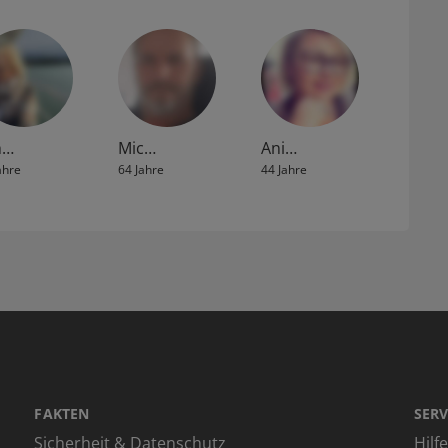
h…
Mic…
Ani…
ahre
64 Jahre
44 Jahre
FAKTEN
SERV
Sicherheit & Datenschutz
Hilf