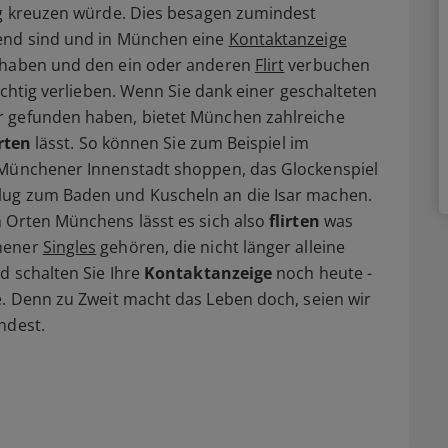
Weg kreuzen würde. Dies besagen zumindest
hend sind und in München eine
Kontaktanzeige
g haben und den ein oder anderen
Flirt
verbuchen
richtig verlieben. Wenn Sie dank einer geschalteten
r gefunden haben, bietet München zahlreiche
irten
lässt. So können Sie zum Beispiel im
 Münchener Innenstadt shoppen, das Glockenspiel
lug zum Baden und Kuscheln an die Isar machen.
n Orten Münchens lässt es sich also
flirten
was
chener
Singles
gehören, die nicht länger alleine
d schalten Sie Ihre
Kontaktanzeige
noch heute -
 Denn zu Zweit macht das Leben doch, seien wir
ndest.