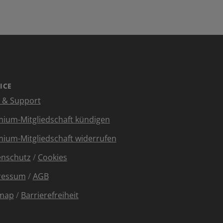
ICE
e & Support
ium-Mitgliedschaft kündigen
ium-Mitgliedschaft widerrufen
enschutz
/
Cookies
ressum
/
AGB
emap
/
Barrierefreiheit