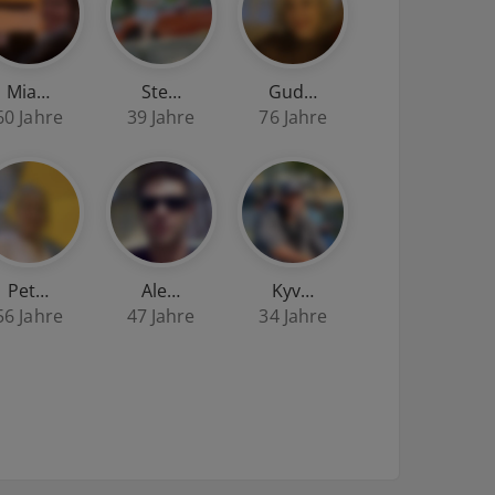
Mia…
Ste…
Gud…
60 Jahre
39 Jahre
76 Jahre
Pet…
Ale…
Kyv…
56 Jahre
47 Jahre
34 Jahre